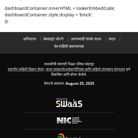
dashboardContainer.innerHTML = lookerEmbedCode;
dashboardContainer.style.display = ‘block’;
});
अभिप्राय
वेबसाइट धोरणे
आमच्याशी संपर्क साधा
मदत
वेब माहिती व्यवस्थापक
मालकीची सामग्री जिल्हा परिषद चंद्रपूर
राष्ट्रीय माहिती विज्ञान केंद्र
,
भारत सरकारचे इलेक्ट्रॉनिक्स आणि माहिती तंत्रज्ञान मंत्रालय
द्वारे
विकसित आणि होस्ट केलेले.
शेवटचे अद्यावत:
August 25, 2025