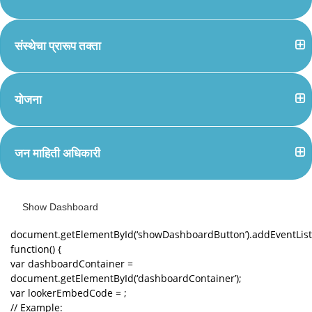
संस्थेचा प्रारूप तक्ता
योजना
जन माहिती अधिकारी
Show Dashboard
document.getElementById(‘showDashboardButton’).addEventListen
function() {
var dashboardContainer =
document.getElementById(‘dashboardContainer’);
var lookerEmbedCode = ;
// Example: